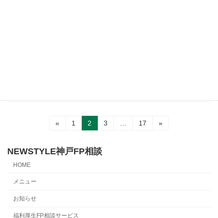
ココナラブログにて「福利厚生」に関す
お知らせ
る記事を執筆しました
2025年4月26日
人気の福利厚生ランキングTOP10！注目のFPサ
ービスについても紹介
続きを読む
投
固
固
固
固
«
1
2
3
…
17
»
定
定
定
定
稿
ペ
ペ
ペ
ペ
ー
ー
ー
ー
NEWSTYLE神戸FP相談
の
ジ
ジ
ジ
ジ
HOME
ペ
メニュー
ー
お知らせ
ジ
福利厚生FP相談サービス