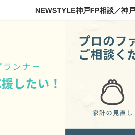
コ
ナ
NEWSTYLE神戸FP相談／神
ン
ビ
テ
ゲ
ン
ー
ツ
シ
へ
ョ
ス
ン
キ
に
ッ
移
プ
動