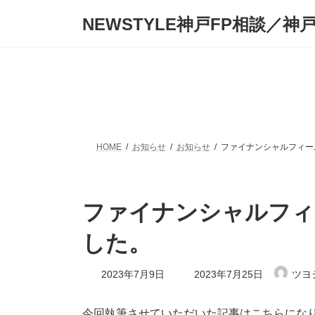
コ
ナ
NEWSTYLE神戸FP相談／神
ン
ビ
テ
ゲ
ン
ー
ツ
シ
へ
ョ
ス
ン
キ
に
ッ
移
プ
動
HOME
お知らせ
お知らせ
ファイナンシャルフィー
ファイナンシャルフィ
した。
最
2023年7月9日
2023年7月25日
ツヨ
終
更
新
今回執筆させていただいた記事はこちらにな