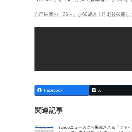
日
時
:
自己破産の「26％」が60歳以上!? 老後破産
Facebook
X
関連記事
Yahooニュースにも掲載される「ファ