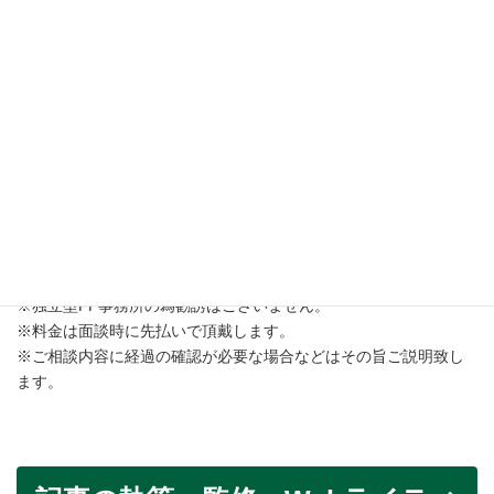
ほかにもお金に関することで同行サポートが必要な場合
はご相談ください。
※サポート内容によっては対応できないこともありま
す。
料金について、不明点があればお問い合わせの上ご確認くださ
い。
問い合わせはこちら
※独立型FP事務所の為勧誘はございません。
※料金は面談時に先払いで頂戴します。
※ご相談内容に経過の確認が必要な場合などはその旨ご説明致し
ます。