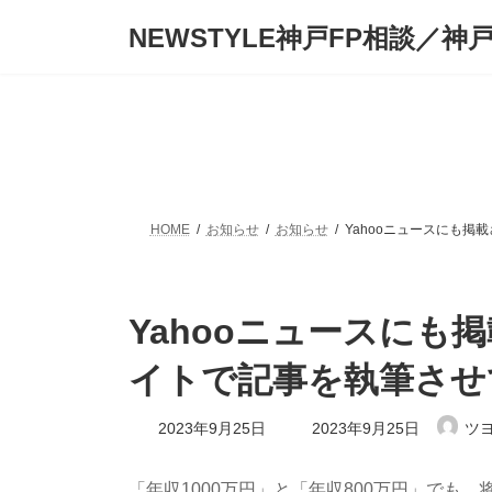
コ
ナ
NEWSTYLE神戸FP相談／神
ン
ビ
テ
ゲ
ン
ー
ツ
シ
へ
ョ
ス
ン
キ
に
ッ
移
プ
動
HOME
お知らせ
お知らせ
Yahooニュースにも
Yahooニュースに
イトで記事を執筆させ
最
2023年9月25日
2023年9月25日
ツ
終
更
新
「年収1000万円」と「年収800万円」でも