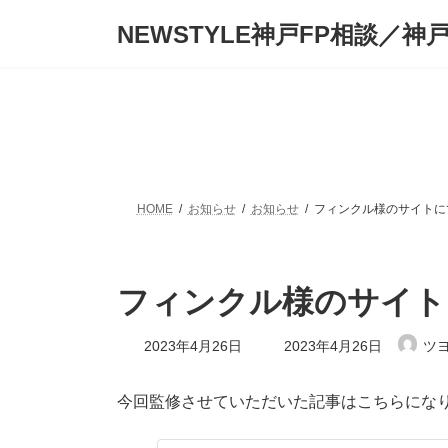
コ
ナ
NEWSTYLE神戸FP相談／神
ン
ビ
テ
ゲ
ン
ー
ツ
シ
へ
ョ
ス
ン
キ
に
ッ
移
プ
動
HOME
お知らせ
お知らせ
フィンクル様のサイトに
フィンクル様のサイト
最
2023年4月26日
2023年4月26日
ツ
終
更
新
今回監修させていただいた記事はこちらにな
日
時
: