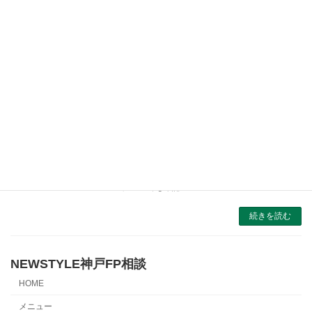
愛する妻が豹変…暗雲漂うリタイヤ生活にトド
メを刺す、銀行からの「一通の封書」【FPの助
言】
続きを読む
ファイナンシャルフィールド様のサイト
HOME
にて記事を執筆させていただきました。
2023年7月6日
今回執筆させていただいた記事はこちらになり
ます。 「年収300万円」と「年収500万円」、
それぞれ年金はいくら受け取れる？ 受給額の差
についても確認！
続きを読む
NEWSTYLE神戸FP相談
HOME
メニュー