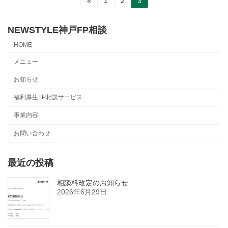
投
固
固
固
«
1
2
3
定
定
定
稿
ペ
ペ
ペ
ー
ー
ー
NEWSTYLE神戸FP相談
の
ジ
ジ
ジ
HOME
ペ
メニュー
ー
お知らせ
ジ
福利厚生FP相談サービス
送
事業内容
り
お問い合わせ
最近の投稿
相談料改定のお知らせ
2026年6月29日