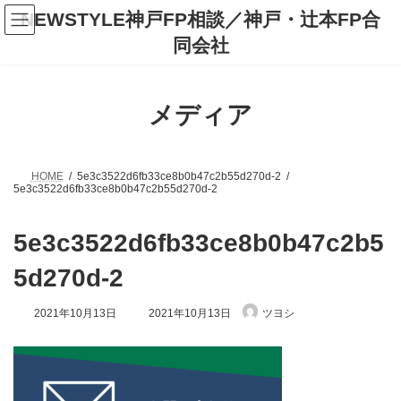
コ
ナ
NEWSTYLE神戸FP相談／神戸・辻本FP合
ン
ビ
テ
ゲ
同会社
ン
ー
ツ
シ
へ
ョ
ス
ン
メディア
キ
に
ッ
移
プ
動
HOME
5e3c3522d6fb33ce8b0b47c2b55d270d-2
5e3c3522d6fb33ce8b0b47c2b55d270d-2
5e3c3522d6fb33ce8b0b47c2b5
5d270d-2
最
2021年10月13日
2021年10月13日
ツヨシ
終
更
新
日
時
: