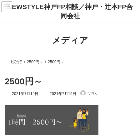
コ
ナ
NEWSTYLE神戸FP相談／神戸・辻本FP合
ン
ビ
テ
ゲ
同会社
ン
ー
ツ
シ
へ
ョ
ス
ン
メディア
キ
に
ッ
移
プ
動
HOME
2500円～
2500円～
2500円～
最
2021年7月19日
2021年7月19日
ツヨシ
終
更
新
日
時
: