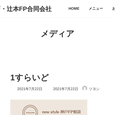
戸・辻本FP合同会社
HOME
メニュー
メディア
1すらいど
最
2021年7月22日
2021年7月22日
ツヨシ
終
更
新
日
時
: