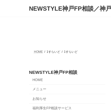
コ
ナ
NEWSTYLE神戸FP相談／神
ン
ビ
テ
ゲ
ン
ー
ツ
シ
へ
ョ
ス
ン
キ
に
ッ
移
プ
動
HOME
1すらいど
1すらいど
NEWSTYLE神戸FP相談
HOME
メニュー
お知らせ
福利厚生FP相談サービス