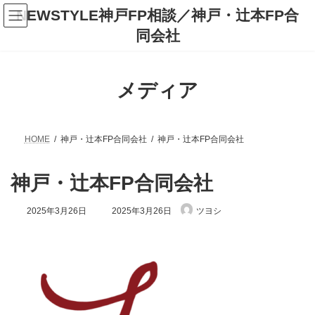
コ
ナ
NEWSTYLE神戸FP相談／神戸・辻本FP合
ン
ビ
テ
ゲ
同会社
ン
ー
ツ
シ
へ
ョ
ス
ン
メディア
キ
に
ッ
移
プ
動
HOME
神戸・辻本FP合同会社
神戸・辻本FP合同会社
神戸・辻本FP合同会社
最
2025年3月26日
2025年3月26日
ツヨシ
終
更
新
日
時
: